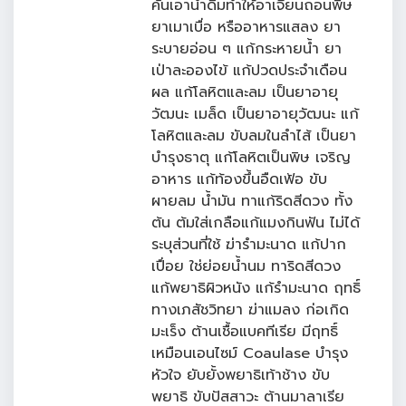
คั้นเอาน้ำดื่มทำให้อาเจียนถอนพิษ
ยาเมาเบื่อ หรืออาหารแสลง ยา
ระบายอ่อน ๆ แก้กระหายน้ำ ยา
เป่าละอองไข้ แก้ปวดประจำเดือน
ผล แก้โลหิตและลม เป็นยาอายุ
วัฒนะ เมล็ด เป็นยาอายุวัฒนะ แก้
โลหิตและลม ขับลมในลำไส้ เป็นยา
บำรุงธาตุ แก้โลหิตเป็นพิษ เจริญ
อาหาร แก้ท้องขึ้นอืดเฟ้อ ขับ
ผายลม น้ำมัน ทาแก้ริดสีดวง ทั้ง
ต้น ต้มใส่เกลือแก้แมงกินฟัน ไม่ได้
ระบุส่วนที่ใช้ ฆ่ารำมะนาด แก้ปาก
เปื่อย ใช่ย่อยน้ำนม ทาริดสีดวง
แก้พยาธิผิวหนัง แก้รำมะนาด ฤทธิ์
ทางเภสัชวิทยา ฆ่าแมลง ก่อเกิด
มะเร็ง ต้านเชื้อแบคทีเรีย มีฤทธิ์
เหมือนเอนไซม์ Coaulase บำรุง
หัวใจ ยับยั้งพยาธิเท้าช้าง ขับ
พยาธิ ขับปัสสาวะ ต้านมาลาเรีย