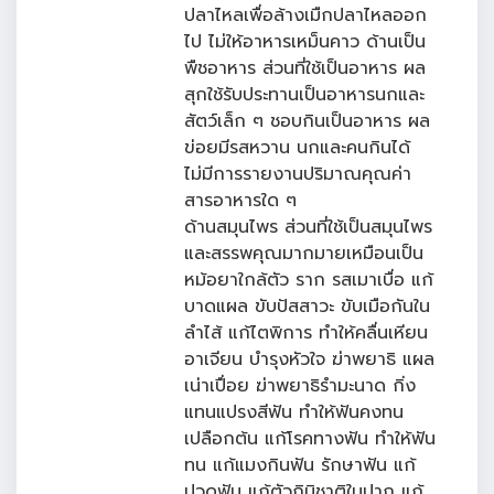
ปลาไหลเพื่อล้างเมืกปลาไหลออก
ไป ไม่ให้อาหารเหม็นคาว ด้านเป็น
พืชอาหาร ส่วนที่ใช้เป็นอาหาร ผล
สุกใช้รับประทานเป็นอาหารนกและ
สัตว์เล็ก ๆ ชอบกินเป็นอาหาร ผล
ข่อยมีรสหวาน นกและคนกินได้
ไม่มีการรายงานปริมาณคุณค่า
สารอาหารใด ๆ
ด้านสมุนไพร ส่วนที่ใช้เป็นสมุนไพร
และสรรพคุณมากมายเหมือนเป็น
หม้อยาใกล้ตัว ราก รสเมาเบื่อ แก้
บาดแผล ขับปัสสาวะ ขับเมือกันใน
ลำไส้ แก้ไตพิการ ทำให้คลื่นเหียน
อาเจียน บำรุงหัวใจ ฆ่าพยาธิ แผล
เน่าเปื่อย ฆ่าพยาธิรำมะนาด กิ่ง
แทนแปรงสีฟัน ทำให้ฟันคงทน
เปลือกต้น แก้โรคทางฟัน ทำให้ฟัน
ทน แก้แมงกินฟัน รักษาฟัน แก้
ปวดฟัน แก้ตัวกิมิชาติในปาก แก้