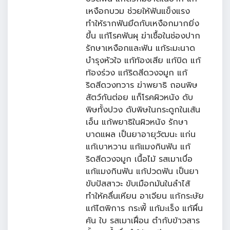
เหงือกบวม ช่วยให้ฟันแข็งแรง
ทำให้รากฟันยึดกับเหงือกมากยิ่ง
ขึ้น แก้โรคฟันผุ ฆ่าเชื้อในช่องปาก
รักษาเหงือกและฟัน แก้ระมะนาด
บำรุงหัวใจ แก้ท้องเสีย แก้บิด แก้
ท้องร่วง แก้ริดสีดวงจมูก แก้
ริดสีดวงทวาร ฆ่าพยาธิ ถอนพิษ
สัตว์กันต่อย แก็โรคผิวหนัง ดับ
พิษทั้งปวง ดับพิษในกระดูกในเส้น
เอ็น แก้พยาธิในผิวหนัง รักษา
บาดแผล เป็นยาอายุวัฒนะ แก่น
แก้เบาหวาน แก้แมงกินฟัน แก้
ริดสีดวงจมูก เนื้อไม้ รสเมาเบื่อ
แก้แมงกินฟัน แก้ปวดฟัน เป็นยา
ขับปัสสาวะ ขับเมือกมันในลำไส้
ทำให้คลื่นเหียน อาเจียน แก้กระษัย
แก้ไตพิการ กระพี้ แก้มะเร็ง แก้ผื่น
คัน ใบ รสเมาเฝื่อน ตำกับข้าวสาร