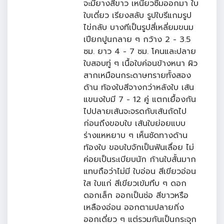
จะมียางสีขาว เหนียวซึมออกมา ใบ
ใบเดี่ยว เรียงสลับ รูปใบรีแกมรูป
ไข่กลับ บางทีเป็นรูปสี่เหลี่ยมขนม
เปียกปูนกลาย ๆ กว้าง 2 - 3.5
ซม. ยาว 4 - 7 ซม. โคนและปลาย
ใบสอบทู่ ๆ เนื้อใบค่อนข้างหนา ผิว
สากเหมือนกระดาษทรายทั้งสอง
ด้าน ท้องใบสีจางกว่าหลังใบ เส้น
แขนงใบมี 7 - 12 คู่ แตกเยื้องกัน
ไปปลายเส้นจะจรดกับเส้นถัดไป
ก่อนถึงขอบใบ เส้นใบย่อยแบบ
ร่างแหหยาบ ๆ เห็นชัดทางด้าน
ท้องใบ ขอบใบจักเป็นฟันเลื่อย ไม่
ค่อยเป็นระเบียบนัก ก้านใบสั้นมาก
แทบถือว่าไม่มี ใบอ่อน สีเขียวอ่อน
ใส ใบแก่ สีเขียวเข้มทึบ ๆ ดอก
ดอกเล็ก ออกเป็นช่อ สีขาวหรือ
เหลืองอ่อน ออกตามปลายกิ่ง
ออกเดี่ยว ๆ แต่รวมกันเป็นกระจุก