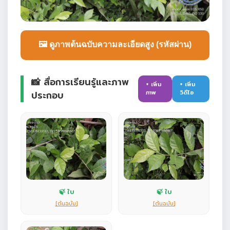
🖼️ ดูภาพต้นฉบับความละเอียดสูง (รหัสผ่าน)
📸 สื่อการเรียนรู้และภาพ
+ เพิ่ม
+ เพิ่ม
ภาพ
วิดีโอ
ประกอบ
🍃 ใบ
🍃 ใบ
[ต้นฉบับ]
[ต้นฉบับ]