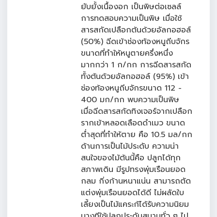
ยับยั้งเนื้องอก เป็นพิษต่อเซลล์
การทดสอบความเป็นพิษ เมื่อใช้
สารสกัดเปลือกต้นด้วยอัลกอฮอล์
(50%) ฉีดเข้าช่องท้องหนูถีบจักร
ขนาดที่ทำให้หนูตายครึ่งหนึ่ง
มากกว่า 1 ก/กก การฉีดสารสกัด
ทั้งต้นด้วยอัลกอฮอล์ (95%) เข้า
ช่องท้องหนูถีบจักรขนาด 112 -
400 มก/กก พบความเป็นพิษ
เมื่อฉีดสารสกัดทิงเจอร์จากเปลือก
รากเข้าหลอดเลือดดำเมว ขนาด
ต่ำสุดที่ทำให้ตาย คือ 10.5 มล/กก
ด้านการเป็นไม้ประดับ ความน่า
สนใจของไม้ต้นนี้คือ ปลูกได้ทุก
สภาพเดิน มีรูปทรงพุ่มเรือนยอด
กลม กิ่งก้านหนาแน่น สามารถตัด
แต่งพุ่มเรือนยอดได้ดี ไม่ผลัดใบ
เลี้ยงเป็นไม้แคระก้ได้รับความนิยม
บางทีใช้ปลูกประดับสนามทั่ว ๆ ไป