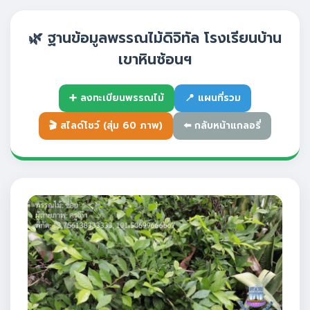
🌿 ฐานข้อมูลพรรณไม้ดิจิทัล โรงเรียนบ้าน
เขาหินซ้อนฯ
➕ ลงทะเบียนพรรณไม้
📍 แผนที่รวม
🎬 สไลด์โชว์ (สุ่ม 60 ภาพ)
⬅️ กลับหน้าแกลอรี่