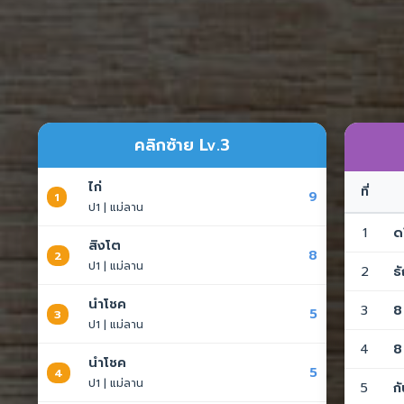
คลิกซ้าย Lv.3
ไก่
ที่
9
1
ป1 | แม่ลาน
1
ด
สิงโต
8
2
ป1 | แม่ลาน
2
ธ
นำโชค
3
8
5
3
ป1 | แม่ลาน
4
8
นำโชค
5
4
ป1 | แม่ลาน
5
ก