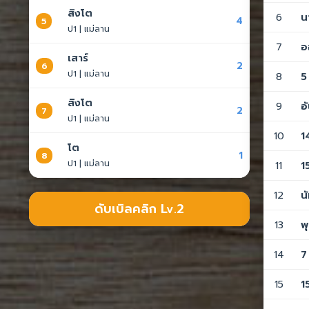
สิงโต
6
น
4
5
ป1 | แม่ลาน
7
อ
เสาร์
2
6
ป1 | แม่ลาน
8
5
สิงโต
9
อ
2
7
ป1 | แม่ลาน
10
1
โต
1
8
ป1 | แม่ลาน
11
1
12
น
ดับเบิลคลิก Lv.2
13
พ
14
7
15
1