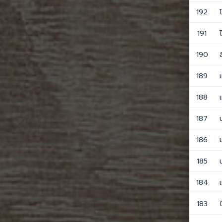
192
191
190
189
188
187
186
185
184
183