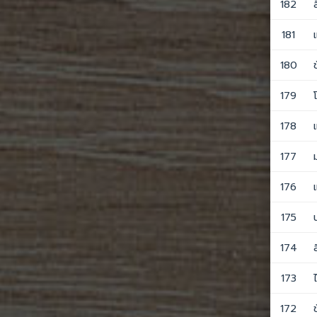
182
181
180
179
178
177
176
175
174
173
172