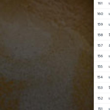
161
160
159
158
157
156
155
154
153
152
151