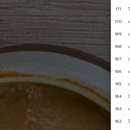
171
170
169
168
167
166
165
164
163
162