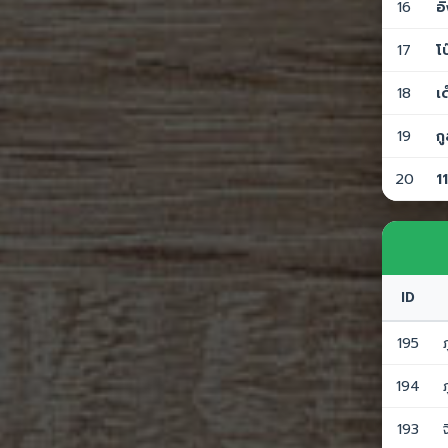
16
อ
17
โ
18
เ
19
ก
20
11
ID
195
194
193