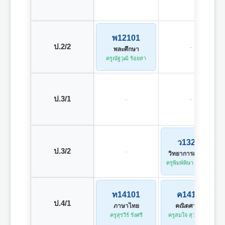
พ12101
ป.2/2
-
พละศึกษา
ครูณัฐวุฒิ ร้อยสา
ป.3/1
-
-
ว13201
ป.3/2
-
วิทยาการคำนวณ
ครูพิมพ์พิษา วิบุลศิลป์
ท14101
ค14101
ป.4/1
ภาษาไทย
คณิตศาสตร์
ครูสุรวีร์ รังศรี
ครูสมใจ สุวรรณกูล