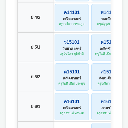
ค14101
พ14101
ป.4/2
คณิตศาสตร์
พละศึกษา
ครูสมใจ สุวรรณกูล
ครูณัฐวุฒิ ร้อยสา
ว15101
ค15101
ป.5/1
วิทยาศาสตร์
คณิตศาสตร์
ครูวันวิสา ภูมิภักดิ์
ครูวันดี เธียรประมุข
ค15101
ส15101
ป.5/2
คณิตศาสตร์
สังคมศึกษาฯ
ครูวันดี เธียรประมุข
ครูปณิตา กุลวงศ์
ค16101
ท16101
ป.6/1
คณิตศาสตร์
ภาษาไทย
ครูธีรนันท์ ทวีพงศ
ครูธีรนันท์ ทวีพงศ